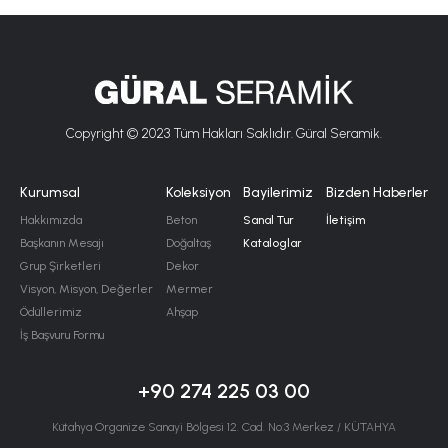
Copyright © 2023 Tüm Hakları Saklıdır. Güral Seramik.
Kurumsal
Koleksiyon
Bayilerimiz
Bizden Haberler
Hakkımızda
Beton
Sanal Tur
İletişim
Başkanın Mesajı
Doğaltaş
Kataloglar
Grup Şirketleri
Dekor
Visyon, Misyon, Değerler
Mermer
Ödüllerimiz
Ahşap
İş Başvuru Formu
+90 274 225 03 00
Kütahya Organize Sanayi Bölgesi 12. Cad. No:3 Merkez / KÜTAHYA