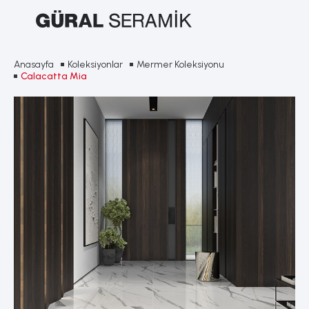
Anasayfa
Koleksiyonlar
Mermer Koleksiyonu
Calacatta Mia