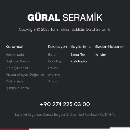
Copyright © 2023 Tüm Hakları Saklıdır. Güral Seramik.
Kurumsal
Koleksiyon
Bayilerimiz
Bizden Haberler
Hakkımızda
Beton
Sanal Tur
İletişim
Başkanın Mesajı
Doğaltaş
Kataloglar
Grup Şirketleri
Dekor
Visyon, Misyon, Değerler
Mermer
Ödüllerimiz
Ahşap
İş Başvuru Formu
+90 274 225 03 00
Kütahya Organize Sanayi Bölgesi 12. Cad. No:3 Merkez / KÜTAHYA