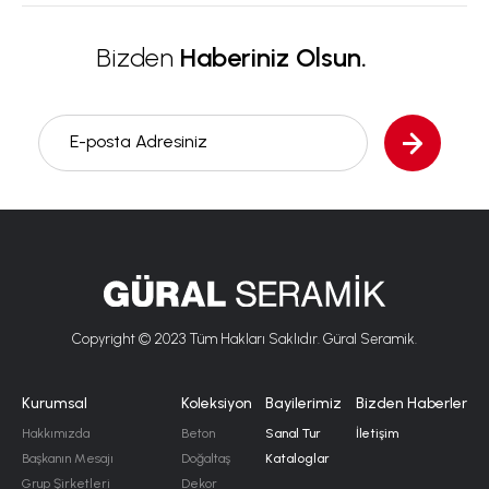
Bizden
Haberiniz Olsun.
E-posta Adresiniz
Copyright © 2023 Tüm Hakları Saklıdır. Güral Seramik.
Kurumsal
Koleksiyon
Bayilerimiz
Bizden Haberler
Hakkımızda
Beton
Sanal Tur
İletişim
Başkanın Mesajı
Doğaltaş
Kataloglar
Grup Şirketleri
Dekor